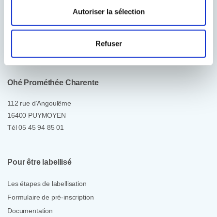
Autoriser la sélection
®
HandiWe
, le label d’entreprises engagées
en faveur de l’inclusion des personnes
Refuser
handicapées.
Ohé Prométhée Charente
112 rue d’Angoulême
16400 PUYMOYEN
Tél 05 45 94 85 01
Pour être labellisé
Les étapes de labellisation
Formulaire de pré-inscription
Documentation