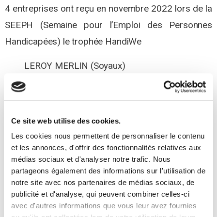
4 entreprises ont reçu en novembre 2022 lors de la
SEEPH (Semaine pour l’Emploi des Personnes
Handicapées) le trophée HandiWe
LEROY MERLIN (Soyaux)
LIDL (plateforme logistique et supermarché du
Gond-Pontouvre)
HENNESSY
Ce site web utilise des cookies.
SAFT NERSAC
Les cookies nous permettent de personnaliser le contenu
et les annonces, d'offrir des fonctionnalités relatives aux
Jean-François DUFRESNE (président d’honneur),
médias sociaux et d'analyser notre trafic. Nous
président de « Vivre et Travailler Autrement » et
partageons également des informations sur l'utilisation de
notre site avec nos partenaires de médias sociaux, de
ancien Directeur Général du groupe ANDROS a
publicité et d'analyse, qui peuvent combiner celles-ci
partagé son expérience sur la création du dispositif
avec d'autres informations que vous leur avez fournies